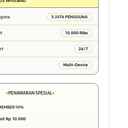
US Sentral4D
gguna
5 JUTA PENGGUNA
it
10.000 Ribu
rt
24/7
Multi-Device
PENAWARAN SPESIAL
MEMBER 10%
it Rp. 10.000