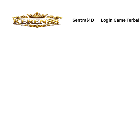
Skip
to
content
Sentral4D
Login Game Terba