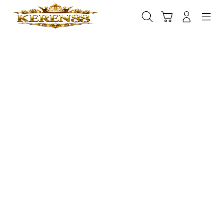
Skip
to
Cari
Troli
Login
Navigation
content