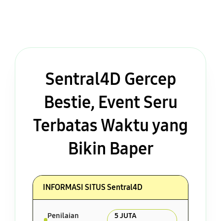
Sentral4D Gercep
Bestie, Event Seru
Terbatas Waktu yang
Bikin Baper
INFORMASI SITUS Sentral4D
Penilaian
5 JUTA