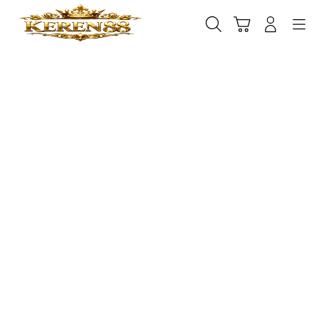
Skip
to
Cari
Troli
Login
Navigation
content