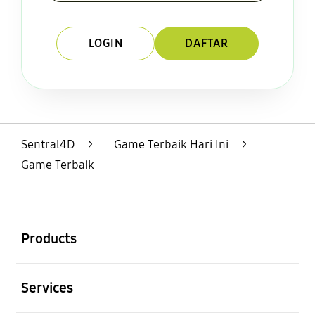
LOGIN
DAFTAR
Layer Popup Close
Sentral4D
>
Game Terbaik Hari Ini
>
Game Terbaik
Buka
Footer Navigation
Products
Buka
Services
Buka